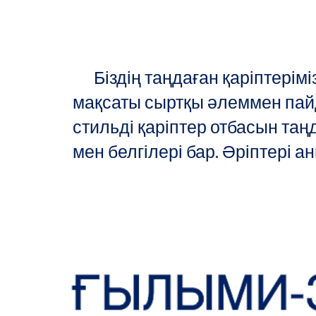
      Біздің таңдаған қаріптер
мақсаты сыртқы әлеммен пайда
стильді қаріптер отбасын таң
мен белгілері бар. Әріптері ан