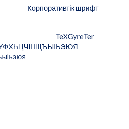
Корпоративтік шрифт
                                                 TeXGyreTer
ҰҮФХҺЦЧШЩЪЫІЬЭЮЯ 
           