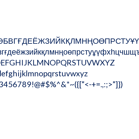
                                                                                 
ӘБВГҒДЕЁЖЗИЙКҚЛМНҢОӨПРСТУҰҮФХҺЦЧШЩЪЫІЬЭЮЯ  
ёжзийкқлмнңоөпрстуұүфхһцчшщъыіьэюя                                        
OPQRSTUVWXYZ                                                                                         
tuvwxyz                                                                                                           
3456789!@#$%^&*~({[”<-+=.,:;>”]})