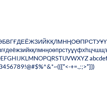
                                                                              
r ӘБВГҒДЕЁЖЗИЙКҚЛМНҢОӨПРСТУҰ
вгғдеёжзийкқлмнңоөпрстуұүфхһцчшщъ
EFGHIJKLMNOPQRSTUVWXYZ abcdefgh
3456789!@#$%^&*~({[”<-+=.,:;>”]})