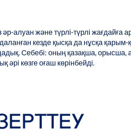
іміз әр-алуан және түрлі-түрлі жағдайға а
ланған кезде қысқа да нұсқа қарым-қа
дадық. Себебі: оның қазақша, орысша,
ық әрі көзге оғаш көрінбейді.