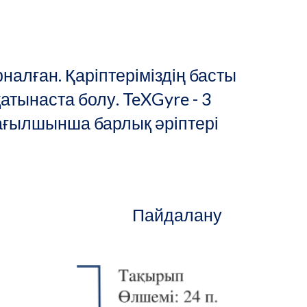
рналған. Қаріптеріміздің басты 
тынаста болу. TeXGyre - 3 
 ағылшынша барлық әріптері 
Пайдалану