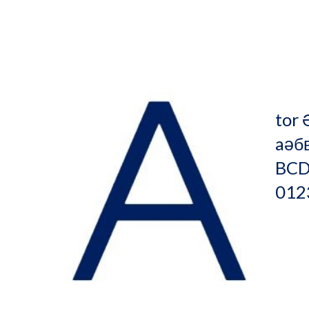
        
to
aәб
BCD
012