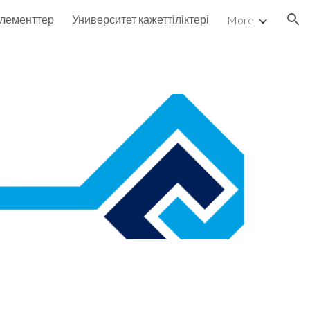
лементтер
Университет қажеттіліктері
More
ion