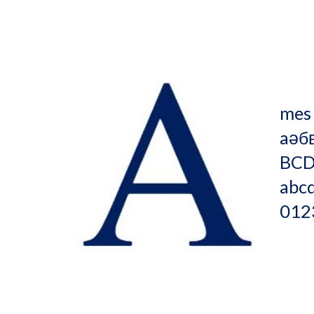
        
me
aәбвг
BCDEFGHIJKL
abcdefghijklmnopqrs
012