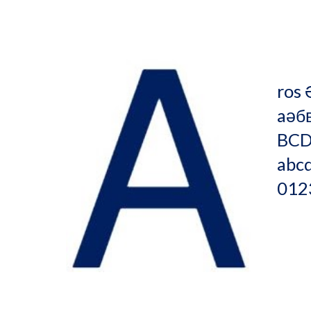
        
ros 
aәбвгғде
BCDEFGHIJKLMN
abcdefghijklmnopqrs
012