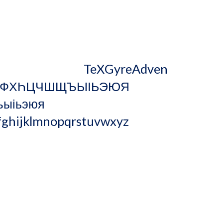
                                               TeXGyreAdven
ҮФХҺЦЧШЩЪЫІЬЭЮЯ 
ыіьэюя 
ijklmnopqrstuvwxyz 