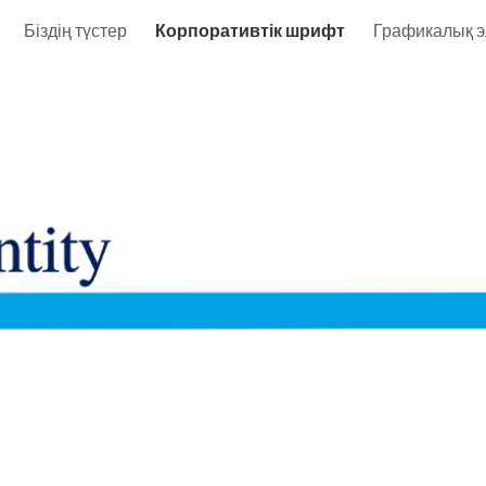
Біздің түстер
Корпоративтік шрифт
Графикалық э
ip to main content
Skip to navigat