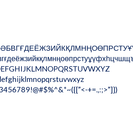
                                                                                 
s ӘБВГҒДЕЁЖЗИЙКҚЛМНҢОӨПРСТУ
ғдеёжзийкқлмнңоөпрстуұүфхһцчшщъыіьэюя                
MNOPQRSTUVWXYZ                                                                     
tuvwxyz                                                                                                         
3456789!@#$%^&*~({[”<-+=.,:;>”]})